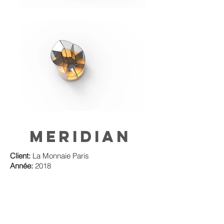
Meridian
Client:
La Monnaie Paris
Année:
2018
Domaine:
Mobilier
De Lussac Studio
174, Rue Du Temple